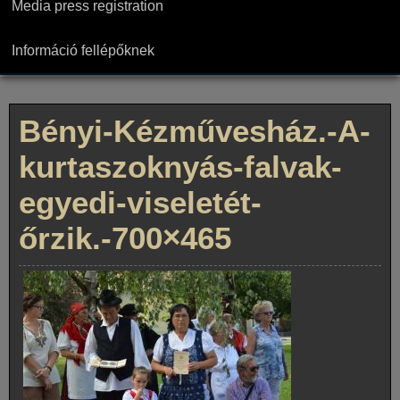
Media press registration
Információ fellépőknek
Bényi-Kézművesház.-A-
kurtaszoknyás-falvak-
egyedi-viseletét-
őrzik.-700×465