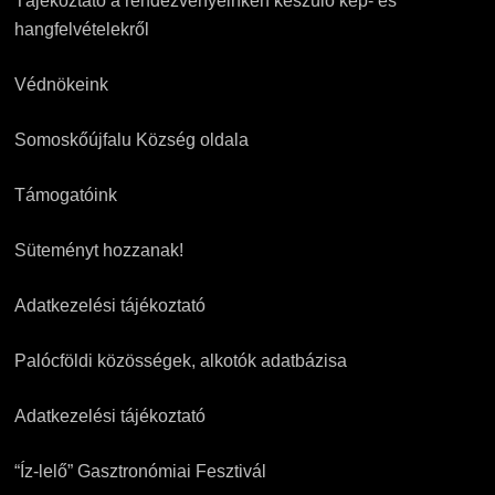
Tájékoztató a rendezvényeinken készülő kép- és
hangfelvételekről
Védnökeink
Somoskőújfalu Község oldala
Támogatóink
Süteményt hozzanak!
Adatkezelési tájékoztató
Palócföldi közösségek, alkotók adatbázisa
Adatkezelési tájékoztató
“Íz-lelő” Gasztronómiai Fesztivál