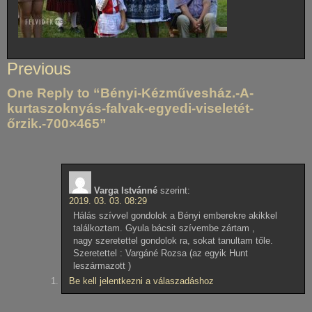
Bejegyzés
Previous
navigáció
One Reply to “Bényi-Kézművesház.-A-
kurtaszoknyás-falvak-egyedi-viseletét-
őrzik.-700×465”
Varga Istvánné
szerint:
2019. 03. 03. 08:29
Hálás szívvel gondolok a Bényi emberekre akikkel
találkoztam. Gyula bácsit szívembe zártam ,
nagy szeretettel gondolok ra, sokat tanultam tőle.
Szeretettel : Vargáné Rozsa (az egyik Hunt
leszármazott )
Be kell jelentkezni a válaszadáshoz