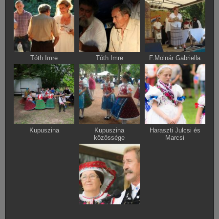
Tóth Imre
Tóth Imre
F.Molnár Gabriella
Kupuszina
Kupuszina
Haraszti Julcsi és
közössége
Marcsi