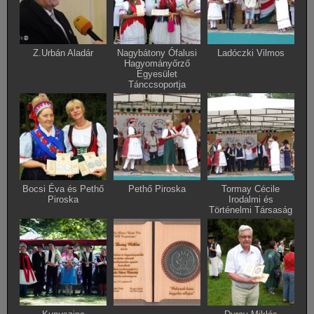
Z.Urbán Aladár
Nagybátony Ófalusi
Ladóczki Vilmos
Hagyományőrző
Egyesület
Tánccsoportja
Bocsi Éva és Pethő
Pethő Piroska
Tormay Cécile
Piroska
Irodalmi és
Történelmi Társaság