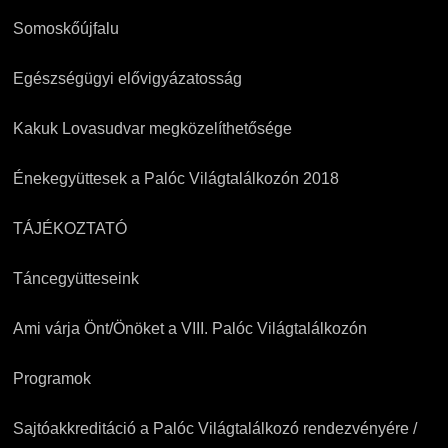
Somoskőújfalu
Egészségügyi elővigyázatosság
Kakuk Lovasudvar megközelíthetősége
Énekegyüttesek a Palóc Világtalálkozón 2018
TÁJÉKOZTATÓ
Táncegyütteseink
Ami várja Önt/Önöket a VIII. Palóc Világtalálkozón
Programok
Sajtóakkreditáció a Palóc Világtalálkozó rendezvényére /