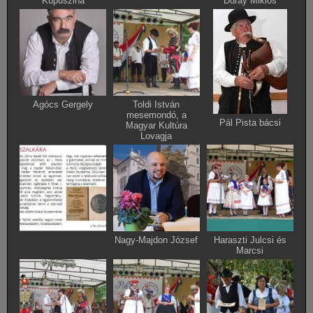
Kupuszina
Duray Miklós
Agócs Gergely
Toldi István
mesemondó, a
Pál Pista bácsi
Magyar Kultúra
Lovagja
Nagy-Majdon József
Haraszti Julcsi és
Marcsi