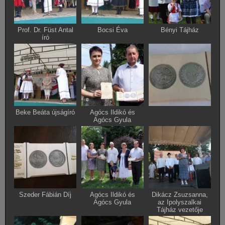
Prof. Dr. Füst Antal
Bocsi Éva
Bényi Tájház
író
Beke Beáta újságíró
Agócs Ildikó és
Agócs Gyula
Szeder Fábián Díj
Agócs Ildikó és
Dikácz Zsuzsanna,
Agócs Gyula
az Ipolyszalkai
Tájház vezetője