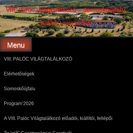
Skip
to
VIII. Palóc Világtalálkozó – Somoskőújfalu,
content
Kakuk Lovasudvar
„Együtt erő vagyunk, szerteszét gyöngeség” Wass Albert
Menu
VIII. PALÓC VILÁGTALÁLKOZÓ
Elérhetőségek
Somoskőújfalu
Program’2026
A VIII. Palóc Világtalálkozó előadói, kiállítói, fellépői