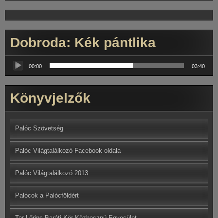
Dobroda: Kék pántlika
Audió
lejátszó
00:00
03:40
Könyvjelzők
Palóc Szövetség
Palóc Világtalálkozó Facebook oldala
Palóc Világtalálkozó 2013
Palócok a Palócföldért
Tar Lőrinc Baráti Kör Közhasznú Egyesület