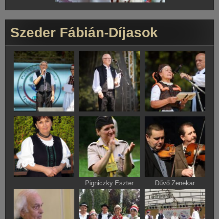
Szeder Fábián-Díjasok
Pigniczky Eszter
Dűvő Zenekar