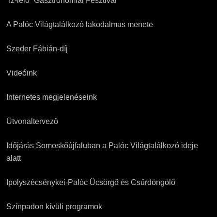
“Íz-lelő” Gasztronómiai Fesztivál
A Palóc Világtalálkozó lakodalmas menete
Szeder Fábián-díj
Videóink
Internetes megjelenéseink
Útvonaltervező
Időjárás Somoskőújfaluban a Palóc Világtalálkozó ideje
alatt
Ipolyszécsénykei-Palóc Ücsörgő és Csűrdöngölő
Színpadon kívüli programok