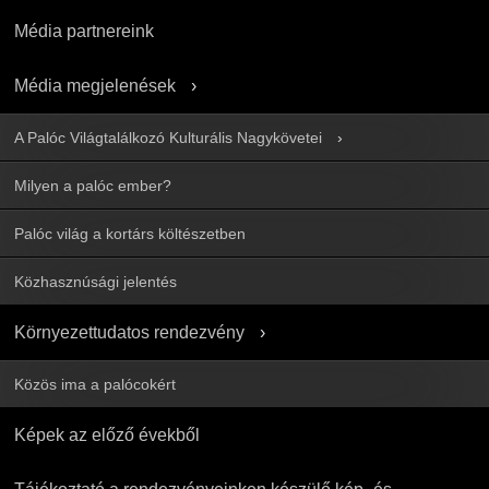
Média partnereink
Média megjelenések
A Palóc Világtalálkozó Kulturális Nagykövetei
Milyen a palóc ember?
Palóc világ a kortárs költészetben
Közhasznúsági jelentés
Környezettudatos rendezvény
Közös ima a palócokért
Képek az előző évekből