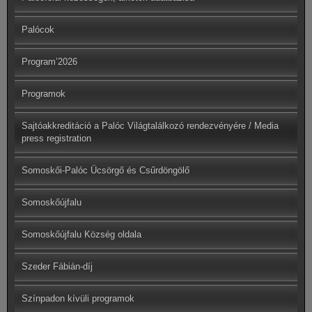
Palócok
Program’2026
Programok
Sajtóakkreditáció a Palóc Világtalálkozó rendezvényére / Media
press registration
Somoskői-Palóc Ücsörgő és Csűrdöngölő
Somoskőújfalu
Somoskőújfalu Község oldala
Szeder Fábián-díj
Színpadon kívüli programok