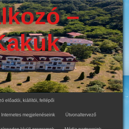
álkozó –
Kakuk
r
ó előadói, kiállítói, fellépői
Internetes megjelenéseink
Útvonaltervező