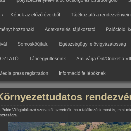
att
Ipolyszécsénykei-Palóc Ücsörgő és Csűrdöngölő
S
Képek az előző évekből
Tájékoztató a rendezvényein
ményt hozzanak!
Adatkezelési tájékoztató
Palócföldi 
ivál
Somoskőújfalu
Egészségügyi elővigyázatosság
KOZTATÓ
Táncegyütteseink
Ami várja Önt/Önöket a VII
Media press registration
Információ fellépőknek
Környezettudatos rendezvé
 Palóc Világtalálkozó szervezői szeretnék, ha a találkozónk most is, mint min
isztaságra.