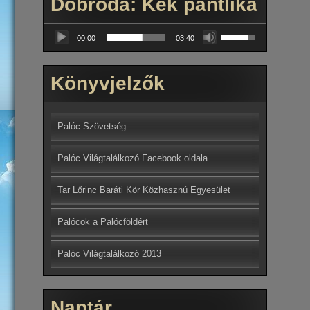
Dobroda: Kék pántlika
Audió
A
lejátszó
00:00
03:40
hangerő
növeléséhez,
illetőleg
Könyvjelzők
csökkentéséhez
a
Fel/Le
billentyűket
Palóc Szövetség
kell
használni.
Palóc Világtalálkozó Facebook oldala
Tar Lőrinc Baráti Kör Közhasznú Egyesület
Palócok a Palócföldért
Palóc Világtalálkozó 2013
Naptár