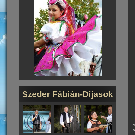
Szeder Fábián-Díjasok
V
t