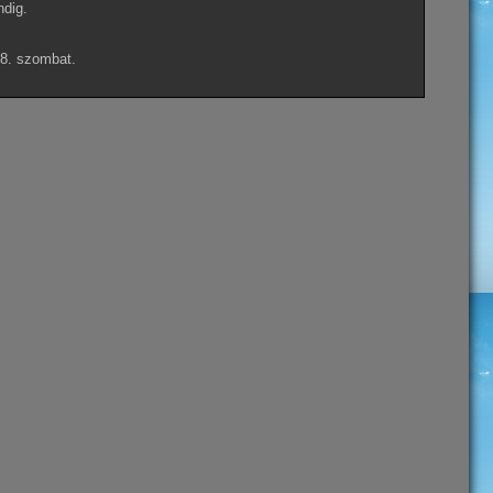
ndig.
18. szombat.