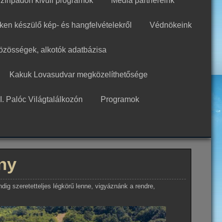
zínpadon kívüli programok
Média partnereink
ken készülő kép- és hangfelvételekről
Védnökeink
közösségek, alkotók adatbázisa
Kakuk Lovasudvar megközelíthetősége
I. Palóc Világtalálkozón
Programok
ny
dig szeretetteljes légkörű lenne, vigyáznánk a rendre,