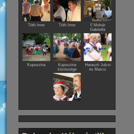
Tóth Imre
Tóth Imre
F.Molnár
Gabriella
Kupuszina
Kupuszina
Haraszti Julcsi
közössége
és Marcsi