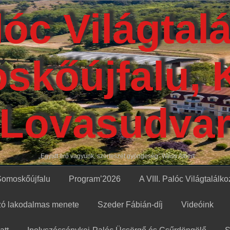
alóc Világtal
skőújfalu, 
Lovasudva
„Együtt erő vagyunk, szerteszét gyöngeség” Wass Albert
Somoskőújfalu
Program’2026
A VIII. Palóc Világtalálkoz
ozó lakodalmas menete
Szeder Fábián-díj
Videóink