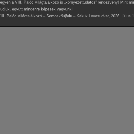
egyen a VIII. Palóc Világtalálkozó is „környezettudatos” rendezvény! Mint mi
udjuk, együtt mindenre képesek vagyunk!
III. Palóc Világtalálkozó – Somoskőújfalu – Kakuk Lovasudvar, 2026. július 