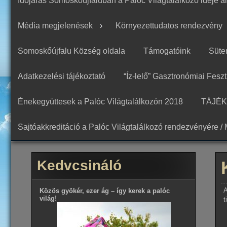
Időjárás Somoskőújfaluban a Palóc Világtalálkozó ideje al
Média megjelenések
Környezettudatos rendezvény
Somoskőújfalu Község oldala
Támogatóink
Süte
Adatkezelési tájékoztató
“Íz-lelő” Gasztronómiai Feszt
Énekegyüttesek a Palóc Világtalálkozón 2018
TÁJÉ
Sajtóakkreditáció a Palóc Világtalálkozó rendezvényére / 
Kedvcsináló
A
Közös gyökér, ezer ág – így kerek a palóc
világ!
t