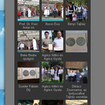
Prof. Dr. Füst
Bocsi Éva
Bényi Tájház
Antal író
Beke Beáta
Agócs Ildikó és
újságíró
Agócs Gyula
Szeder Fábián
Agócs Ildikó és
Dikácz
Díj
Agócs Gyula
Zsuzsanna, az
Ipolyszalkai
Tájház vezetője