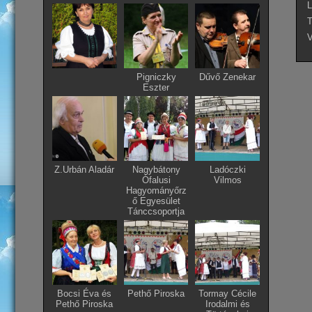
L
T
V
Pigniczky
Dűvő Zenekar
Eszter
Z.Urbán Aladár
Nagybátony
Ladóczki
Ófalusi
Vilmos
Hagyományőrz
ő Egyesület
Tánccsoportja
Bocsi Éva és
Pethő Piroska
Tormay Cécile
Pethő Piroska
Irodalmi és