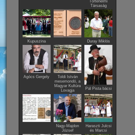
Történelmi
Társaság
Kupuszina
Duray Miklós
Agócs Gergely
Toldi István
mesemondó, a
Magyar Kultúra
Pál Pista bácsi
Lovagja
Nagy-Majdon
Haraszti Julcsi
József
és Marcsi