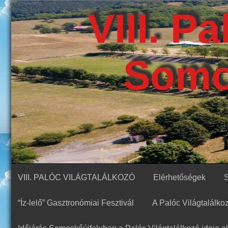
Skip
VIII. P
to
content
Somo
VIII. PALÓC VILÁGTALÁLKOZÓ
Elérhetőségek
“Íz-lelő” Gasztronómiai Fesztivál
A Palóc Világtalálk