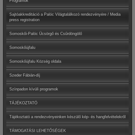
Programok
Sajtóakkreditáció a Palóc Világtalálkozó rendezvényére / Media
press registration
Somoskői-Palóc Ücsörgő és Csűrdöngölő
Somoskőújfalu
Somoskőújfalu Község oldala
Szeder Fábián-díj
Színpadon kívüli programok
TÁJÉKOZTATÓ
Tájékoztató a rendezvényeinken készülő kép- és hangfelvételekről
TÁMOGATÁSI LEHETŐSÉGEK