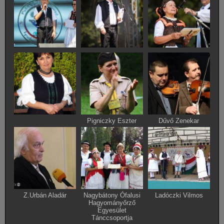
Pigniczky Eszter
Dűvő Zenekar
Z.Urbán Aladár
Nagybátony Ófalusi
Ladóczki Vilmos
Hagyományőrző
Egyesület
Tánccsoportja