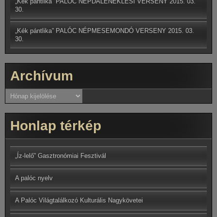
„Kék pántlika” PALÓC NÉPDALÉNEKLÉSI VERSENY
2015. 03.
30.
„Kék pántlika” PALÓC NÉPMESEMONDÓ VERSENY
2015. 03.
30.
Archívum
Archívum
Honlap térkép
„Íz-lelő” Gasztronómiai Fesztivál
A palóc nyelv
A Palóc Világtalálkozó Kulturális Nagykövetei