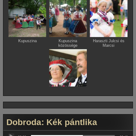
Kupuszina
Kupuszina
Haraszti Julcsi és
közössége
Marcsi
Dobroda: Kék pántlika
Audió