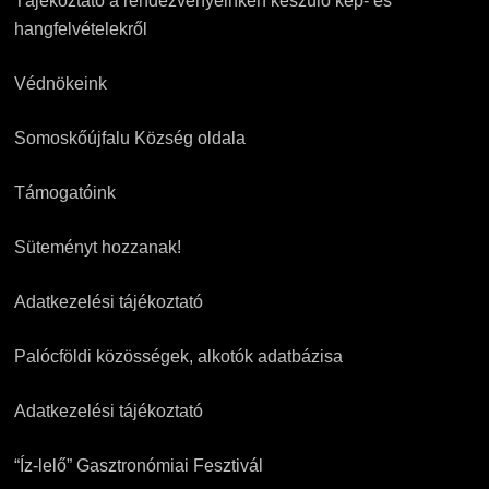
Tájékoztató a rendezvényeinken készülő kép- és
hangfelvételekről
Védnökeink
Somoskőújfalu Község oldala
Támogatóink
Süteményt hozzanak!
Adatkezelési tájékoztató
Palócföldi közösségek, alkotók adatbázisa
Adatkezelési tájékoztató
“Íz-lelő” Gasztronómiai Fesztivál