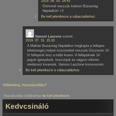
2019. 06. 03. 18:43
Örömmel vesszük kedves Búzavirág
Népdalkör! <3
Be kell jelentkezni a válaszadáshoz
Vamosi Laszone
szerint:
2019. 07. 31. 15:10
A Maklari Buzavirag Nepdalkor megkapta a fellepes
lehetoseget,melyet koszonettel veszunk.Osszesen 14
fo felleponk lesz a tobbi kisero. A fellepoknek 14
jegyet igenyelunk. koszonjuk es nagyon sikeres
rendezest kivanunk. Vamosi Laszlone korusvezeto.
Be kell jelentkezni a válaszadáshoz
Vélemény, hozzászólás?
Hozzászólás küldéséhez
be kell jelentkezni
.
Kedvcsináló