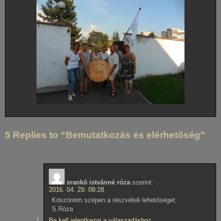
5 Replies to “Bemutatkozás és elérhetőség”
srankó istvánné róza
szerint:
2016. 04. 29. 09:28
Köszönöm szépen a részvételi lehetőséget.
S.Róza
Be kell jelentkezni a válaszadáshoz