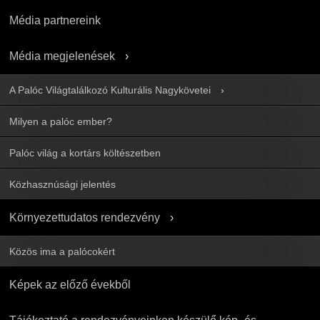
Média partnereink
Média megjelenések
A Palóc Világtalálkozó Kulturális Nagykövetei
Milyen a palóc ember?
Palóc világ a kortárs költészetben
Közhasznúsági jelentés
Környezettudatos rendezvény
Közös ima a palócokért
Képek az előző évekből