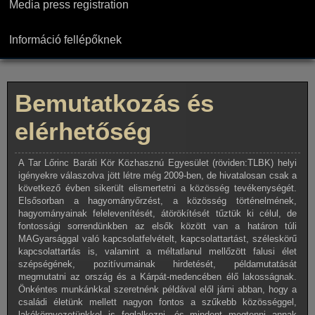
Media press registration
Információ fellépőknek
Bemutatkozás és
elérhetőség
A Tar Lőrinc Baráti Kör Közhasznú Egyesület (röviden:TLBK) helyi
igényekre válaszolva jött létre még 2009-ben, de hivatalosan csak a
következő évben sikerült elismertetni a közösség tevékenységét.
Elsősorban a hagyományőrzést, a közösség történelmének,
hagyományainak felelevenítését, átörökítését tűztük ki célul, de
fontossági sorrendünkben az elsők között van a határon túli
MAGyarsággal való kapcsolatfelvételt, kapcsolattartást, széleskörű
kapcsolattartás is, valamint a méltatlanul mellőzött falusi élet
szépségének, pozitívumainak hirdetését, példamutatását
megmutatni az ország és a Kárpát-medencében élő lakosságnak.
Önkéntes munkánkkal szeretnénk példával elől járni abban, hogy a
családi életünk mellett nagyon fontos a szűkebb közösséggel,
lakókörnyezetünkkel is foglalkozni, és mindent megtenni annak