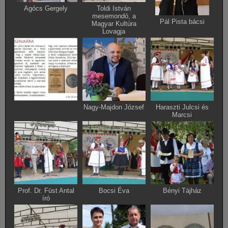
Agócs Gergely
Toldi István
mesemondó, a
Pál Pista bácsi
Magyar Kultúra
Lovagja
Nagy-Majdon József
Haraszti Julcsi és
Marcsi
Prof. Dr. Füst Antal
Bocsi Éva
Bényi Tájház
író