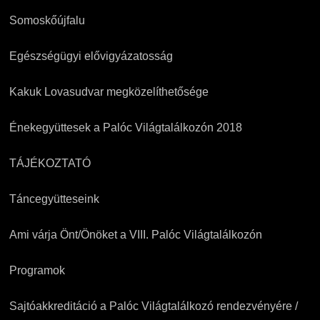
Somoskőújfalu
Egészségügyi elővigyázatosság
Kakuk Lovasudvar megközelíthetősége
Énekegyüttesek a Palóc Világtalálkozón 2018
TÁJÉKOZTATÓ
Táncegyütteseink
Ami várja Önt/Önöket a VIII. Palóc Világtalálkozón
Programok
Sajtóakkreditáció a Palóc Világtalálkozó rendezvényére /