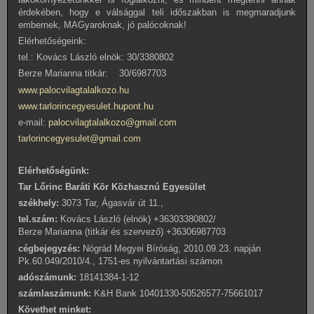
érdekében, hogy e válsággal teli időszakban is megmaradjunk
embernek, MAGyaroknak, jó palócoknak!
Elérhetőségeink:
tel.: Kovács László elnök: 30/3380802
Berze Marianna titkár: 30/6987703
www.palocvilagtalalkozo.hu
www.tarlorincegyesulet.hupont.hu
e-mail:
palocvilagtalalkozo@gmail.com
tarlorincegyesulet@gmail.com
Elérhetőségünk:
Tar Lőrinc Baráti Kör Közhasznú Egyesület
székhely:
3073 Tar, Ágasvár út 11.,
tel.szám:
Kovács László (elnök) +36303380802/
Berze Marianna (titkár és szervező) +36306987703
cégbejegyzés:
Nógrád Megyei Bíróság, 2010.09.23. napján
Pk.60.049/2010/4., 1751-es nyilvántartási számon
adószámunk:
18141384-1-12
számlaszámunk:
K&H Bank 10401330-50526577-75661017
Követhet minket: