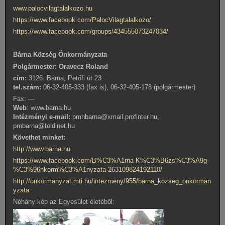
www.palocvilagtalalkozo.hu
https://www.facebook.com/PalocVilagtalalkozo/
https://www.facebook.com/groups/434555073247034/
Bárna Község Önkormányzata
Polgármester: Oravecz Roland
cím:
3126. Bárna, Petőfi út 23.
tel.szám:
06-32-405-333 (fax is), 06-32-405-178 (polgármester)
Fax: —
Web
: www.barna.hu
Intézményi e-mail:
pmhbarna@xmail.profinter.hu,
pmbarna@toldinet.hu
Követhet minket:
http://www.barna.hu
https://www.facebook.com/B%C3%A1rna-K%C3%B6zs%C3%A9g-
%C3%96nkorm%C3%A1nyzata-263109824192110/
http://onkormanyzat.mti.hu/intezmeny/955/barna_kozseg_onkorman
yzata
Néhány kép az Egyesület életéből: