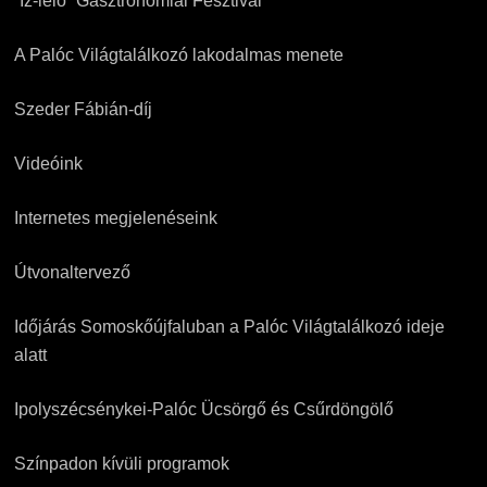
“Íz-lelő” Gasztronómiai Fesztivál
A Palóc Világtalálkozó lakodalmas menete
Szeder Fábián-díj
Videóink
Internetes megjelenéseink
Útvonaltervező
Időjárás Somoskőújfaluban a Palóc Világtalálkozó ideje
alatt
Ipolyszécsénykei-Palóc Ücsörgő és Csűrdöngölő
Színpadon kívüli programok