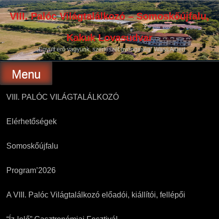
Skip
to
VIII. Palóc Világtalálkozó – Somoskőújfalu,
content
Kakuk Lovasudvar
„Együtt erő vagyunk, szerteszét gyöngeség” Wass Albert
Menu
VIII. PALÓC VILÁGTALÁLKOZÓ
Elérhetőségek
Somoskőújfalu
Program’2026
A VIII. Palóc Világtalálkozó előadói, kiállítói, fellépői