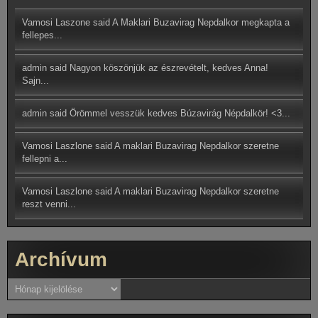
Vamosi Laszone said
A Maklari Buzavirag Nepdalkor megkapta a
fellepes...
admin said
Nagyon köszönjük az észrevételt, kedves Anna!
Sajn...
admin said
Örömmel vesszük kedves Búzavirág Népdalkör! <3...
Vamosi Laszlone
said
A maklari Buzavirag Nepdalkor szeretne
fellepni a...
Vamosi Laszlone said
A maklari Buzavirag Nepdalkor szeretne
reszt venni...
Archívum
Archívum