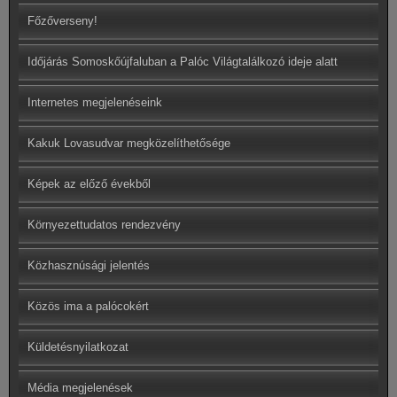
Főzőverseny!
Időjárás Somoskőújfaluban a Palóc Világtalálkozó ideje alatt
Internetes megjelenéseink
Kakuk Lovasudvar megközelíthetősége
Képek az előző évekből
Környezettudatos rendezvény
Közhasznúsági jelentés
Közös ima a palócokért
Küldetésnyilatkozat
Média megjelenések