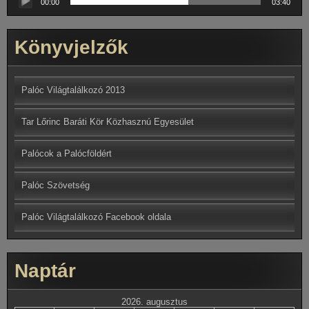
lejátszó
00:00
03:40
Könyvjelzők
Palóc Világtalálkozó 2013
Tar Lőrinc Baráti Kör Közhasznú Egyesület
Palócok a Palócföldért
Palóc Szövetség
Palóc Világtalálkozó Facebook oldala
Naptár
2026. augusztus