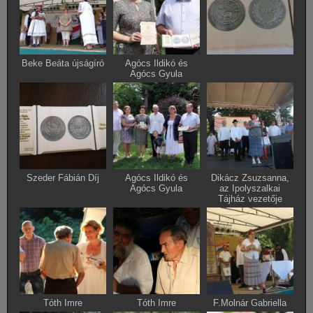
Beke Beáta újságíró
Agócs Ildikó és
Agócs Gyula
Szeder Fábián Díj
Agócs Ildikó és
Dikácz Zsuzsanna,
Agócs Gyula
az Ipolyszalkai
Tájház vezetője
Tóth Imre
Tóth Imre
F.Molnár Gabriella