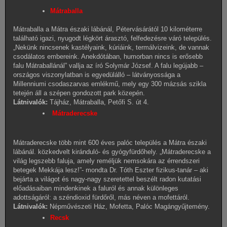
Mátraballa
Mátraballa a Mátra északi lábánál, Pétervásárától 10 kilométerre
található igazi, nyugodt légkört árasztó, felfedezésre váró település.
„Nekünk nincsenek kastélyaink, kúriáink, termálvizeink, de vannak
csodálatos embereink. Anekdótában, humorban nincs is erősebb
falu Mátraballánál” vallja az író Solymár József. A falu legújabb –
országos viszonylatban is egyedülálló – látványossága a
Millenniumi csodaszarvas emlékmű, mely egy 300 mázsás szikla
tetején áll a szépen gondozott park közepén.
Látnivalók:
Tájház, Mátraballa, Petőfi S. út 4.
Mátraderecske
Mátraderecske több mint 600 éves palóc település a Mátra északi
lábánál. közkedvelt kiránduló- és gyógyfürdőhely. „Mátraderecske a
világ legszebb faluja, amely reméljük nemsokára az érrendszeri
betegek Mekkája lesz!”- mondta Dr. Tóth Eszter fizikus-tanár – aki
bejárta a világot és nagy-nagy szeretettel beszélt radon kutatási
előadásaiban mindenkinek a faluról és annak különleges
adottságáról: a széndioxid fürdőről, más néven a mofettáról.
Látnivalók:
Népművészeti Ház, Mofetta, Palóc Magángyűjtemény.
Recsk