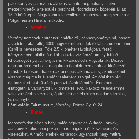
palóckontyos parasztházakból is látható még néhány, illetve
megtekinthetők a település borpincéi. Nográdsipek közepén áll az
1820 körül épült Nagy-kúria kilencpilléres tornácával, melyben ma a
Polgármesteri Hivatal működik.
Varsány
Varsány nemcsak építészeti emlékeiről, néphagyományairól, hanem
a védelem alatt álló, 3000 négyzetméteren fekvő tábi szomorú fehér
fűzről is nevezetes. Tőle 2,5 kilométer távolságban, festői
környezetben található a Táb-pusztai víztározó, amely kitűnő
lehetőséget nyújt a horgászni, kikapcsolódni vágyóknak. Díszes
ruháikat örömmel öltik magukra a fiatalok, nemcsak az ideérkező
turtisták kérésére, hanem az ünnepek alkamával is, az időseknél
viszont még ma is állandó viseletként szolgál. Az ófaluban régi
építészeti stílust tükröző parasztházak láthatók. Érdemes
ellátogatni a Varsánytól 6 kilométerre lévő, Rákóczi fejedelemmé
választásáról nevezetes, építészeti emlékekben gazdag városba,
Szécsénybe.
Látnivalók:
Falumúzeum, Varsány, Dózsa Gy. út 24.
Rimóc
Messzeföldön híres a helyi palóc népviselet. A rimóci lányok,
asszonyok jeles ünnepeken ma is magukra öltik színpompás
viseletüket. A rimóci énekek és táncok ugyancsak nagy múltra