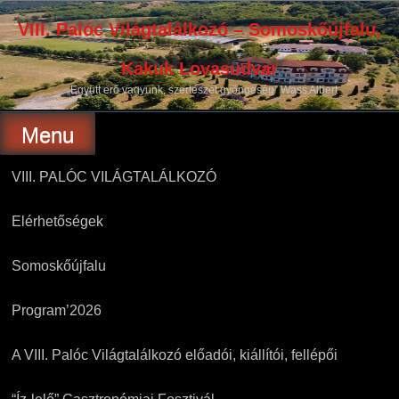
Skip
to
VIII. Palóc Világtalálkozó – Somoskőújfalu,
content
Kakuk Lovasudvar
„Együtt erő vagyunk, szerteszét gyöngeség” Wass Albert
Menu
VIII. PALÓC VILÁGTALÁLKOZÓ
Elérhetőségek
Somoskőújfalu
Program’2026
A VIII. Palóc Világtalálkozó előadói, kiállítói, fellépői