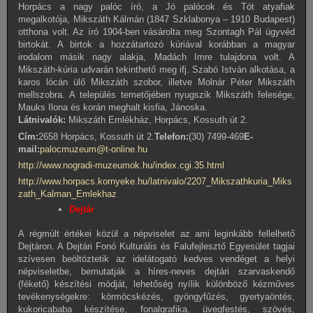
Horpács a nagy palóc író, a Jó palócok és Tót atyafiak
megalkotója, Mikszáth
Kálmán (1847 Szklabonya – 1910 Budapest)
otthona volt. Az író 1904-ben vásárolta meg Szontagh Pál ügyvéd
birtokát. A birtok a hozzátartozó kúriával korábban a magyar
irodalom másik nagy alakja, Madách Imre tulajdona volt. A
Mikszáth-kúria udvarán tekinthető meg ifj. Szabó István alkotása, a
karos lócán ülő Mikszáth szobor, illetve Molnár Péter Mikszáth
mellszobra. A település temetőjében nyugszik Mikszáth felesége,
Mauks Ilona és korán meghalt kisfia, Jánoska.
Látnivalók:
Mikszáth Emlékház, Horpács, Kossuth út 2.
Cím:
2658 Horpács, Kossuth út 2.
Telefon:
(30) 7499-469
E-
mail:
palocmuzeum@t-online.hu
http://www.nogradi-muzeumok.hu/index.cgi.35.html
http://www.horpacs.kornyeke.hu/latnivalo/2207_Mikszathkuria_Miks
zath_Kalman_Emlekhaz
Dejtár
A régmúlt értékei közül a népviselet az ami leginkább fellelhető
Dejtáron. A Dejtári Fonó Kulturális és Falufejlesztő Egyesület tagjai
szívesen beöltöztetik az idelátogató kedves vendéget a helyi
népviseletbe, bemutatják a híres-neves dejtári szarvaskendő
(fékető) készítési módját, lehetőség nyílik különböző kézműves
tevékenységekre: körmöcskézés, gyöngyfűzés, gyertyaöntés,
kukoricababa készítése, fonalgrafika, üvegfestés, szövés,