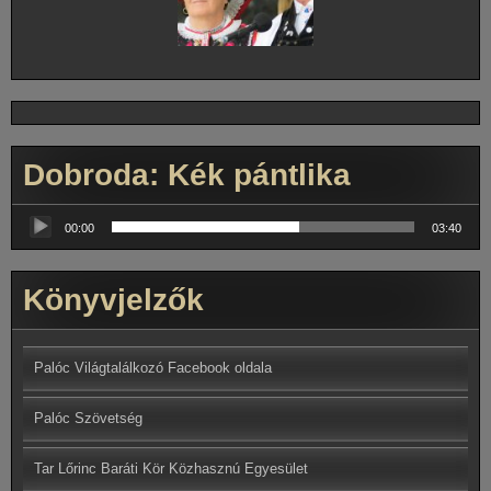
Dobroda: Kék pántlika
Audió
lejátszó
00:00
03:40
Könyvjelzők
Palóc Világtalálkozó Facebook oldala
Palóc Szövetség
Tar Lőrinc Baráti Kör Közhasznú Egyesület