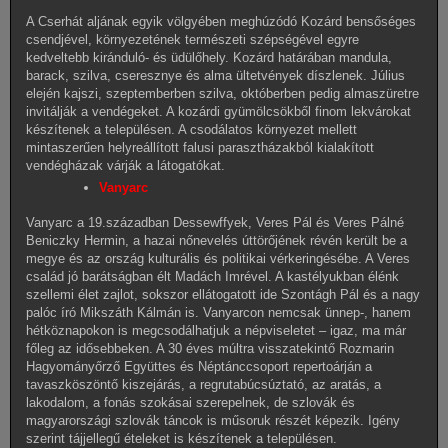
A Cserhát aljának egyik völgyében meghúzódó Kozárd bensőséges
csendjével, környezetének természeti szépségével egyre
kedveltebb kiránduló- és üdülőhely. Kozárd határában mandula,
barack, szilva, cseresznye és alma ültetvények díszlenek. Július
elején kajszi, szeptemberben szilva, októberben pedig almaszüretre
invitálják a vendégeket. A kozárdi gyümölcsökből finom lekvárokat
készítenek a településen. A csodálatos környezet mellett
mintaszerűen helyreállított falusi parasztházakból kialakított
vendégházak várják a látogatókat.
Vanyarc
Vanyarc a 19.században Dessewffyek, Veres Pál és Veres Pálné
Beniczky Hermin, a hazai nőnevelés úttörőjének révén került be a
megye és az ország kulturális és politikai vérkeringésébe. A Veres
család jó barátságban élt Madách Imrével. A kastélyukban élénk
szellemi élet zajlot, sokszor ellátogatott ide Szontágh Pál és a nagy
palóc író Mikszáth Kálmán is. Vanyarcon nemcsak ünnep-, hanem
hétköznapokon is megcsodálhatjuk a népviseletet – igaz, ma már
főleg az idősebbeken. A 30 éves múltra visszatekintő Rozmarin
Hagyományőrző Együttes és Néptánccsoport repertoárján a
tavaszköszöntő kiszejárás, a regrutabúcsúztató, az aratás, a
lakodalom, a fonás szokásai szerepelnek, de szlovák és
magyarországi szlovák táncok is műsoruk részét képezik. Igény
szerint tájjellegű ételeket is készítenek a településen.