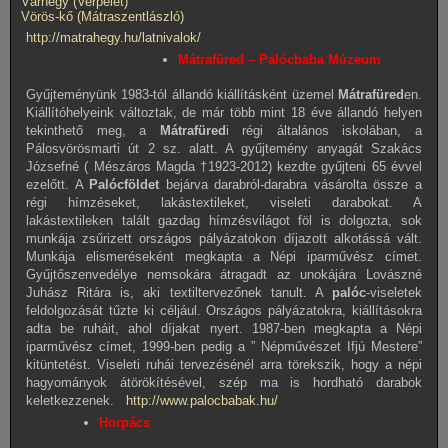
Várhegy (Verpelét)
Vörös-kő (Mátraszentlászló)
http://matrahegy.hu/latnivalok/
Mátrafüred –
Palócbaba Múzeum
Gyűjteményünk 1983-tól állandó kiállításként üzemel
Mátrafüred
en.
Kiállítóhelyeink változtak, de már több mint 18 éve állandó helyen
tekinthető meg, a
Mátrafüred
i régi általános iskolában, a
Pálosvörösmarti út 2 sz. alatt. A gyűjtemény anyagát Szakács
Józsefné ( Mészáros Magda †1923-2012) kezdte gyűjteni 65 évvel
ezelőtt. A
Palócföldet
bejárva darabról-darabra vásárolta össze a
régi hímzéseket, lakástextileket, viseleti darabokat. A
lakástextileken talált gazdag hímzésvilágot föl is dolgozta, sok
munkája zsűrizett országos pályázatokon díjazott alkotássá vált.
Munkája elismeréseként megkapta a Népi iparművész címet.
Gyűjtőszenvedélye nemsokára átragadt az unokájára Lovászné
Juhász Ritára is, aki textiltervezőnek tanult. A
palóc
-viseletek
feldolgozását tűzte ki céljául. Országos pályázatokra, kiállításokra
adta be ruháit, ahol díjakat nyert. 1987-ben megkapta a Népi
iparművész címet, 1999-ben pedig a ” Népművészet Ifjú Mestere”
kitüntetést. Viseleti ruhái tervezésénél arra törekszik, hogy a népi
hagyományok átörökítésével, szép ma is hordható darabok
keletkezzenek.
http://www.palocbabak.hu/
Horpács