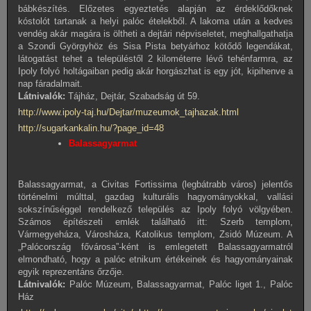
bábkészítés. Előzetes egyeztetés alapján az érdeklődőknek
kóstolót tartanak a helyi palóc ételekből. A lakoma után a kedves
vendég akár magára is öltheti a dejtári népviseletet, meghallgathatja
a Szondi Györgyhöz és Sisa Pista betyárhoz kötődő legendákat,
látogatást tehet a településtől 2 kilométerre lévő tehénfarmra, az
Ipoly folyó holtágaiban pedig akár horgászhat is egy jót, kipihenve a
nap fáradalmait.
Látnivalók:
Tájház, Dejtár, Szabadság út 59.
http://www.ipoly-taj.hu/Dejtar/muzeumok_tajhazak.html
http://sugarkankalin.hu/?page_id=48
Balassagyarmat
Balassagyarmat, a Civitas Fortissima (legbátrabb város) jelentős
történelmi múlttal, gazdag kulturális hagyományokkal, vallási
sokszínűséggel rendelkező település az Ipoly folyó völgyében.
Számos építészeti emlék található itt: Szerb templom,
Vármegyeháza, Városháza, Katolikus templom, Zsidó Múzeum. A
„Palócország fővárosa”-ként is emlegetett Balassagyarmatról
elmondható, hogy a palóc etnikum értékeinek és hagyományainak
egyik reprezentáns őrzője.
Látnivalók:
Palóc Múzeum, Balassagyarmat, Palóc liget 1., Palóc
Ház