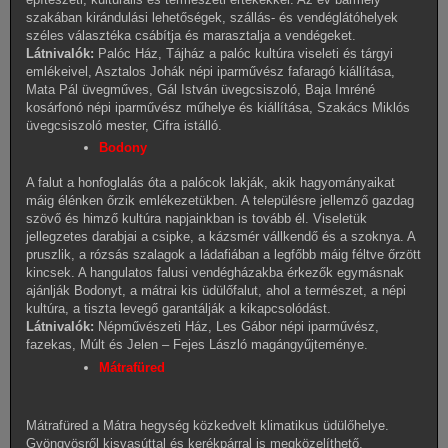
szakában kirándulási lehetőségek, szállás- és vendéglátóhelyek
széles választéka csábítja és marasztalja a vendégeket.
Látnivalók:
Palóc Ház, Tájház a palóc kultúra viseleti és tárgyi
emlékeivel, Asztalos Johák népi iparművész fafaragó kiállítása,
Mata Pál üvegműves, Gál István üvegcsiszoló, Baja Imréné
kosárfonó népi iparművész műhelye és kiállítása, Szakács Miklós
üvegcsiszoló mester, Cifra istálló.
Bodony
A falut a honfoglalás óta a palócok lakják, akik hagyományaikat
máig élénken őrzik emlékezetükben. A településre jellemző gazdag
szövő és himző kultúra napjainkban is tovább él. Viseletük
jellegzetes darabjai a csipke, a kázsmér vállkendő és a szoknya. A
pruszlik, a rózsás szalagok a ládafiában a legfőbb máig féltve őrzött
kincsek. A hangulatos falusi vendégházakba érkezők egymásnak
ajánlják Bodonyt, a mátrai kis üdülőfalut, ahol a természet, a népi
kultúra, a tiszta levegő garantálják a kikapcsolódást.
Látnivalók:
Népművészeti Ház, Les Gábor népi iparművész,
fazekas, Múlt és Jelen – Fejes László magángyűjteménye.
Mátrafüred
Mátrafüred a Mátra hegység közkedvelt klimatikus üdülőhelye.
Gyöngyösről kisvasúttal és kerékpárral is megközelíthető.