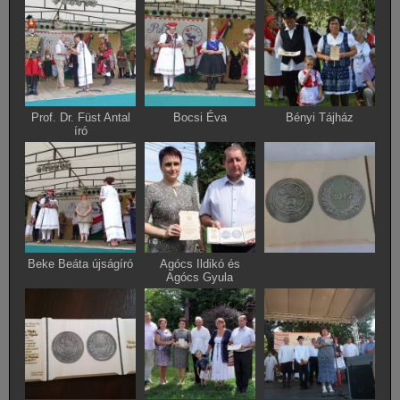
Prof. Dr. Füst Antal
Bocsi Éva
Bényi Tájház
író
Beke Beáta újságíró
Agócs Ildikó és
Agócs Gyula