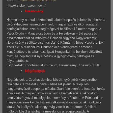
http://csipkemuzeum.com/
Herencsény
Herencsény a korai középkortól lakott település jelképe is lehetne a
Gyürki-hegyen nemrégiben nyolc magyar szürke ökör vontatta
honfoglaláskori szekér segítségével felállított 12 méter magas, a
Palócföldön – Magyaroszágon és a Felvidéken – élő palócság
összetartozását szimbolizáló Palócok Vigyázó Nagykeresztje.
Herencsény szülötte Lisznyai Damó Kálmán, a híres Palócz dalok
szerzője. A Millenniumi Parkban álló Vendégváró Kemence
kenyérsütésre is alkalmas. Igazi Hungarikum a helyben előállított
méz, és bepillantást nyerhetünk a gyógynövény feldolgozás
folyamatába is.
Látnivalók:
Fonóház-Falumúzeum, Herencsény, Kossuth út 50.
Nógrádsipek
Nógrádsipek a Cserhát dombjai között, gyönyörű környezetben
található kis zsákfalu, neve vadrózsát jelent. A település
hagyományőrző csoportja előadásában feleleveníti a fosztás- fonás
szokását. A még élő szokások közül kiemelkedik a lakodalom,
amely látványával mindig jeles esemény a faluban. A Pünkösdkor
megrendezésre kerülő Falunap alkalmával választanak pünkösdi
királyt és királynét, akik egy évig viselik ezt a címet. A folklór
műfajok közül a faluban a mesekincs a leggazdagabb. A