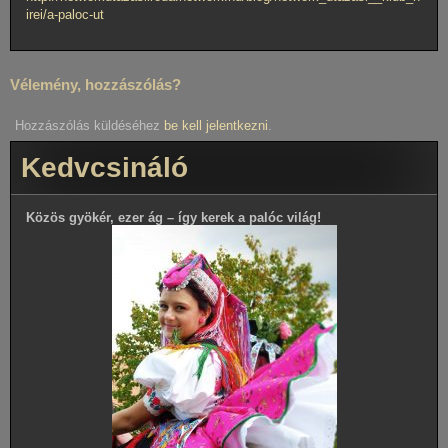
irei/a-paloc-ut
Vélemény, hozzászólás?
Hozzászólás küldéséhez
be kell jelentkezni
.
Kedvcsináló
Közös gyökér, ezer ág – így kerek a palóc világ!