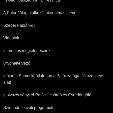
“Íz-lelő” Gasztronómiai Fesztivál
A Palóc Világtalálkozó lakodalmas menete
Szeder Fábián-díj
Videóink
Internetes megjelenéseink
Útvonaltervező
Időjárás Somoskőújfaluban a Palóc Világtalálkozó ideje
alatt
Ipolyszécsénykei-Palóc Ücsörgő és Csűrdöngölő
Színpadon kívüli programok