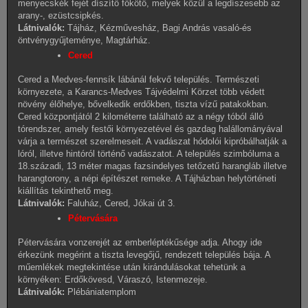
menyecskék fejét díszítő főkötő, melyek közül a legdíszesebb az
arany-, ezüstcsipkés.
Látnivalók:
Tájház, Kézművesház, Bagi András vasaló-és
öntvénygyűjteménye, Magtárház.
Cered
Cered a Medves-fennsík lábánál fekvő település. Természeti
környezete, a Karancs-Medves Tájvédelmi Körzet több védett
növény élőhelye, bővelkedik erdőkben, tiszta vízű patakokban.
Cered központjától 2 kilométerre található az a négy tóból álló
tórendszer, amely festői környezetével és gazdag halállományával
várja a természet szerelmeseit. A vadászat hódolói kipróbálhatják a
lóról, illetve hintóról történő vadászatot. A település szimbóluma a
18.századi, 13 méter magas fazsindelyes tetőzetű harangláb illetve
harangtorony, a népi építészet remeke. A Tájházban helytörténeti
kiállítás tekinthető meg.
Látnivalók:
Faluház, Cered, Jókai út 3.
Pétervására
Pétervására vonzerejét az emberléptékűsége adja. Ahogy ide
érkezünk megérint a tiszta levegőjű, rendezett település bája. A
műemlékek megtekintése után kirándulásokat tehetünk a
környéken: Erdőkövesd, Váraszó, Istenmezeje.
Látnivalók:
Plébániatemplom