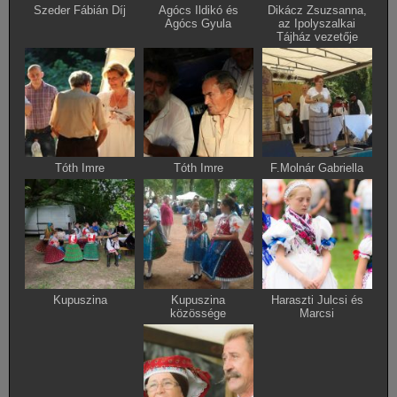
Szeder Fábián Díj
Agócs Ildikó és
Dikácz Zsuzsanna,
Agócs Gyula
az Ipolyszalkai
Tájház vezetője
Tóth Imre
Tóth Imre
F.Molnár Gabriella
Kupuszina
Kupuszina
Haraszti Julcsi és
közössége
Marcsi