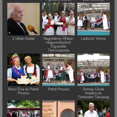
Z.Urbán Aladár
Nagybátony Ófalusi
Ladóczki Vilmos
Hagyományőrző
Egyesület
Tánccsoportja
Bocsi Éva és Pethő
Pethő Piroska
Tormay Cécile
Piroska
Irodalmi és
Történelmi Társaság