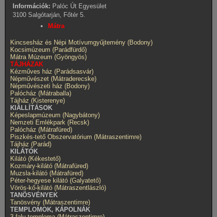
Információk:
Palóc Út Egyesület
3100 Salgótarján, Főtér 5.
Mátra
Kincsesház és Népi Motívumgyűjtemény (Bodony)
Kocsimúzeum (Parádfürdő)
Mátra Múzeum (Gyöngyös)
TÁJHÁZAK
Kézműves ház (Parádsasvár)
Népművészet (Mátraderecske)
Népművészeti ház (Bodony)
Palócház (Mátraballa)
Tájház (Kisterenye)
KIÁLLÍTÁSOK
Képeslapmúzeum (Nagybátony)
Nemzeti Emlékpark (Recsk)
Palócház (Mátrafüred)
Piszkés-tető Obszervatórium (Mátraszentimre)
Tájház (Parád)
KILÁTÓK
Kilátó (Kékestető)
Kozmáry-kilátó (Mátrafüred)
Muzsla-kilátó (Mátrafüred)
Péter-hegyese kilátó (Galyatető)
Vörös-kő-kilátó (Mátraszentlászló)
TANÖSVÉNYEK
Tanösvény (Mátraszentimre)
TEMPLOMOK, KÁPOLNÁK
3 falu temploma (Mátraszentimre)