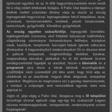
építészeti együttes és az itt élők hagyományszeretete révén került
fel a világ védett értékeinek listájára. A Palóc Utat bejárva a néprajzi
értékek mellett számtalan élmény várja az utazót: az ország
legmagasabb hegycsúcsai, legmagasabban fekvő települései, tavai,
vízesések, természetvédelmi területek, jelzett túraútvonalak,
tanösvények, gyógyfürdők, klimatikus gyógyhelyek.
Az ország egyetlen szárazfürdője
, legnagyobb borvidéke,
leglátogatottabb múzeuma, első földalatti bányászati kiállítóhelye,
világörökségi várományos ősmaradványos lelőhelye, középkori
várak, kastélyok, templomok, búcsújáró helyek ígérnek változatos
élményeket. A hagyományőrző rendezvényeken Ön is részese lehet
a palócok ünnepeinek, megkóstólhatja ételeiket, boraikat,
megtanulhatja táncaikat, játékaikat. Az itt élő emberek őszinte
vendégszeretettel fogadják az utazókat, hiszen a
látnivalók
és a
programok
java része a falvak lakóinak összefogásából,
szülőföldjük iránti szeretetből jött létre azért, hogy hírül adja az
utódoknak és az utazóknak: hogyan éltek, dolgoztak, ünnepeltek
valamikor. Megőrizve és megmutatva ezt a gazdag népművészetet,
s mindazt a szépséget, amit nemzedékek egymás utáni sora
alakított ki.
Jöjjön el, járja végig a Palóc Utat, látogassa meg a
30 települést
összefogó útvonal egészét vagy egy-egy kis szakaszát! Legyen
részese mindennapjainknak, ünnepeinknek, rendezvényeink színes
forgatagának!