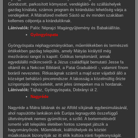
Gondozott, parkosított környezet, vendéglátó- és szálláshelyek
gazdag kínálata, számos program és kirándulási lehetőség várja a
vendégeket. A Mátrafüred melletti Sástó az év minden szakában
kellemes célpontja a kirándulóknak.
Látnivalók:
Palóc Néprajzi Magángyűjtemény és Babakiállítás.
Gyöngyöspata
Gyöngyöspata néphagyományokban, műemlékekben és természeti
értékekben gazdag település, amely Mátyás királytól még
mezővárosi rangot is kapott. Gótikus templomáról, annak
egyedülálló műkincseiről- a Jézus családfáját bemutató Jesse fa
oltárról és a Nekcsei Bibliáról, a Patai Graduáléról -, valamint fínom
boráról nevezetes. Ritkaságnak számít a majd ezer vájatból álló a
községet behálózó pincerendszer. A lakosság a közelmúltig őrizte
színpompás népviseletét, amit jeles ünnepeken ma is hordanak.
Látnivalók:
Tájház, Gyöngyöspata, Dobrányi út 2.
Nagyréde
Nagyréde a Mátra lábának és az Alföld síkjának egybesimulásánál,
ahol napsütötte lankákon érik Európa legnagyobb összefüggő
ültetvényének nemes gyümölcse, a szőlő. A bortermeléséről
ismerté vált település életében fontos szerepet játszik a
hagyományőrzés. Műemlékek, kiállítóhelyek és köztéri
műalkotások bizonyítják az itt élők kultúra iránti fogékonyságát.