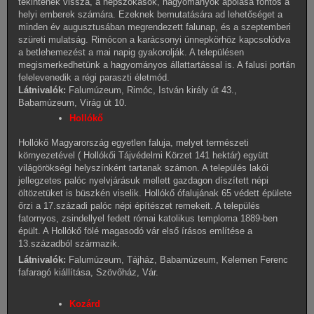
tekintenek vissza, a népszokások, hagyományok ápolása fontos a
helyi emberek számára. Ezeknek bemutatására ad lehetőséget a
minden év augusztusában megrendezett falunap, és a szeptemberi
szüreti mulatság. Rimócon a karácsonyi ünnepkörhöz kapcsolódva
a betlehemezést a mai napig gyakorolják. A településen
megismerkedhetünk a hagyományos állattartással is. A falusi portán
felelevenedik a régi paraszti életmód.
Látnivalók:
Falumúzeum, Rimóc, István király út 43.,
Babamúzeum, Virág út 10.
Hollókő
Hollókő Magyarország egyetlen faluja, melyet természeti
környezetével ( Hollókői Tájvédelmi Körzet 141 hektár) együtt
világörökségi helyszínként tartanak számon. A település lakói
jellegzetes palóc nyelvjárásuk mellett gazdagon díszített népi
öltözetüket is büszkén viselik. Hollókő ófalujának 65 védett épülete
őrzi a 17.századi palóc népi építészet remekeit. A település
fatornyos, zsindellyel fedett római katolikus temploma 1889-ben
épült. A Hollókő fölé magasodó vár első írásos említése a
13.századból származik.
Látnivalók:
Falumúzeum, Tájház, Babamúzeum, Kelemen Ferenc
fafaragó kiállítása, Szövőház, Vár.
Kozárd