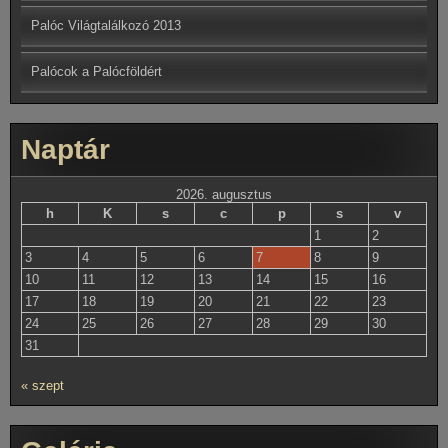
Palóc Világtalálkozó 2013
Palócok a Palócföldért
Naptár
2026. augusztus
h
K
s
c
p
s
v
1
2
3
4
5
6
7
8
9
10
11
12
13
14
15
16
17
18
19
20
21
22
23
24
25
26
27
28
29
30
31
« szept