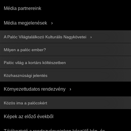
Média partnereink
Média megjelenések
A Palóc Világtalálkozó Kulturális Nagykövetei
Milyen a palóc ember?
Palóc világ a kortárs költészetben
Közhasznúsági jelentés
Környezettudatos rendezvény
Közös ima a palócokért
Képek az előző évekből