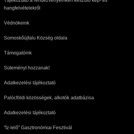
Tájékoztató a rendezvényeinken készülő kép- és
hangfelvételekről
Védnökeink
Somoskőújfalu Község oldala
Támogatóink
Süteményt hozzanak!
Adatkezelési tájékoztató
Palócföldi közösségek, alkotók adatbázisa
Adatkezelési tájékoztató
“Íz-lelő” Gasztronómiai Fesztivál