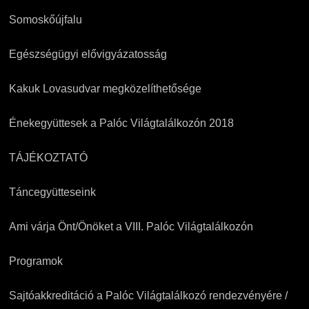
Somoskőújfalu
Egészségügyi elővigyázatosság
Kakuk Lovasudvar megközelíthetősége
Énekegyüttesek a Palóc Világtalálkozón 2018
TÁJÉKOZTATÓ
Táncegyütteseink
Ami várja Önt/Önöket a VIII. Palóc Világtalálkozón
Programok
Sajtóakkreditáció a Palóc Világtalálkozó rendezvényére /