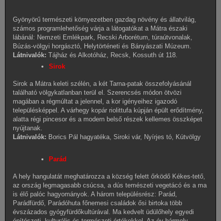
Gyönyörű természeti környezetben gazdag növény és állatvilág,
számos programlehetőség várja a látogatókat a Mátra északi
lábánál: Nemzeti Emlékpark, Recski Arborétum, túraútvonalak,
Búzás-völgyi horgásztó, Helytörténeti és Bányászati Múzeum.
Látnivalók:
Tájház és Alkotóház, Recsk, Kossuth út 118.
Sirok
Sirok a Mátra keleti szélén, a két Tarna-patak összefolyásánál
található völgykatlanban terül el. Szerencsés módon ötvözi
magában a régmúltat a jelennel, a kor igényeihez igazodó
településképpel. A várhegy kopár riolittufa kúpján épült erődítmény,
alatta régi pincesor és a modern belső részek kellemes összképet
nyújtanak.
Látnivalók:
Borics Pál hagyatéka, Siroki vár, Nyírjes tó, Kútvölgy
Parád
A hely hangulatát meghatározza a község felett őrködő Kékes-tető,
az ország legmagasabb csúcsa, a dús temészeti vegetácó és a ma
is élő palóc hagyományok. A három településrész: Parád,
Parádfürdő, Parádóhuta főnemesi családok ősi birtoka több
évszázados gyógyfürdőkultúrával. Ma kedvelt üdülőhely egyedi
építészeti, kulturális és természeti értékekkel. Az év bármely