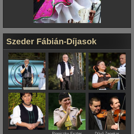
Szeder Fábián-Díjasok
Pigniczky Eszter
Dűvő Zenekar