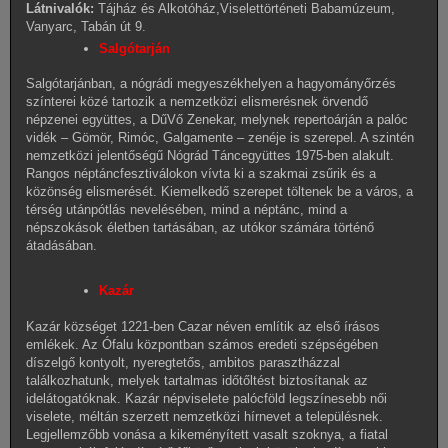
Látnivalók:
Tájház és Alkotóház,Viselettörténeti Babamúzeum,
Vanyarc, Tabán út 9.
Salgótarján
Salgótarjánban, a nógrádi megyeszékhelyen a hagyományőrzés
színterei közé tartozik a nemzetközi elismerésnek örvendő
népzenei együttes, a DűVő Zenekar, melynek repertoárján a palóc
vidék – Gömör, Rimóc, Galgamente – zenéje is szerepel. A szintén
nemzetközi jelentőségű Nógrád Táncegyüttes 1975-ben alakult.
Rangos néptáncfesztiválokon vívta ki a szakmai zsűrik és a
közönség elismerését. Kiemelkedő szerepet töltenek be a város, a
térség utánpótlás nevelésében, mind a néptánc, mind a
népszokások életben tartásában, az utókor számára történő
átadásában.
Kazár
Kazár községet 1221-ben Cazar néven említik az első írásos
emlékek. Az Ófalu központban számos eredeti szépségében
díszelgő kontyolt, nyeregtetős, ambitos parasztházzal
találkozhatunk, melyek tartalmas időtőltést biztosítanak az
idelátogatóknak. Kazár népviselete palócföld legszínesebb női
viselete, méltán szerzett nemzetközi hírnevet a településnek.
Legjellemzőbb vonása a kikeményített vasalt szoknya, a fiatal