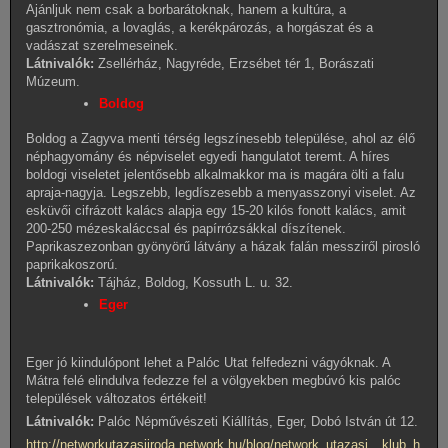
Ajánljuk nem csak a borbarátoknak, hanem a kultúra, a
gasztronómia, a lovaglás, a kerékpározás, a horgászat és a
vadászat szerelmeseinek.
Látnivalók:
Zsellérház, Nagyréde, Erzsébet tér 1, Borászati
Múzeum.
Boldog
Boldog a Zagyva menti térség legszínesebb települése, ahol az élő
néphagyomány és népviselet egyedi hangulatot teremt. A híres
boldogi viseletet jelentősebb alkalmakkor ma is magára ölti a falu
apraja-nagyja. Legszebb, legdíszesebb a menyasszonyi viselet. Az
esküvői cifrázott kalács alapja egy 15-20 kilós fonott kalács, amit
200-250 mézeskaláccsal és papírrózsákkal díszítenek.
Paprikaszezonban gyönyörű látvány a házak falán messziről pirosló
paprikakoszorú.
Látnivalók:
Tájház, Boldog, Kossuth L. u. 32.
Eger
Eger jó kiindulópont lehet a Palóc Utat felfedezni vágyóknak. A
Mátra felé elindulva fedezze fel a völgyekben megbúvó kis palóc
települések változatos értékeit!
Látnivalók:
Palóc Népművészeti Kiállítás, Eger, Dobó István út 12.
http://networkutazasiiroda.network.hu/blog/network_utazasi__klub_h