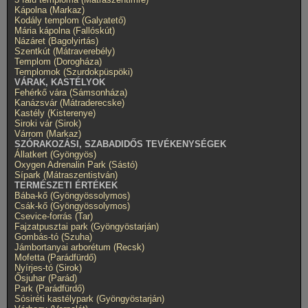
Kápolna (Markaz)
Kodály templom (Galyatető)
Mária kápolna (Fallóskút)
Názáret (Bagolyirtás)
Szentkút (Mátraverebély)
Templom (Dorogháza)
Templomok (Szurdokpüspöki)
VÁRAK, KASTÉLYOK
Fehérkő vára (Sámsonháza)
Kanázsvár (Mátraderecske)
Kastély (Kisterenye)
Siroki vár (Sirok)
Várrom (Markaz)
SZÓRAKOZÁSI, SZABADIDŐS TEVÉKENYSÉGEK
Állatkert (Gyöngyös)
Oxygen Adrenalin Park (Sástó)
Sípark (Mátraszentistván)
TERMÉSZETI ÉRTÉKEK
Bába-kő (Gyöngyössolymos)
Csák-kő (Gyöngyössolymos)
Csevice-forrás (Tar)
Fajzatpusztai park (Gyöngyöstarján)
Gombás-tó (Szuha)
Jámbortanyai arborétum (Recsk)
Mofetta (Parádfürdő)
Nyírjes-tó (Sirok)
Ősjuhar (Parád)
Park (Parádfürdő)
Sósiréti kastélypark (Gyöngyöstarján)