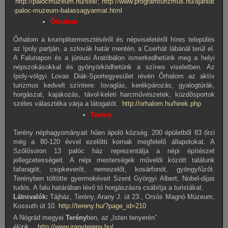
http://palocmuzeum.hu/site/
;
http://www.programturizmus.hu/ajanlat
-paloc-muzeum-balassagyarmat.html
Őrhalom
Őrhalom a krumplitermesztéséről és népviseletéről híres település
az Ipoly partján, a szlovák határ mentén, a Cserhát lábánál terül el.
A Falunapon és a júniusi Aratóbálon ismerkedhetünk meg a helyi
népszokásokkal és gyönyörködhetünk a színes viseletben. Az
Ipoly-völgyi Lovas Diák-Sportegyesület révén Őrhalom az aktív
turizmus kedvelt színtere: lovaglás, kerékpározás, gyalogtúrák,
horgászat, kajakozás, távol-keleti harcművészetek, küzdősportok
széles választéka várja a látogatót.
http://orhalom.hu/hirek.php
Terény
Terény néphagyományait hűen ápoló község. 200 épületből 83 őrzi
még a 80-120 évvel ezelőtti kornak megfelelő állapotokat. A
Szőlősoron 13 palóc ház reprezentálja a népi építészet
jellegzetességeit. A népi mesterségek művelői között találunk
fafaragót, csipkeverőt, nemezelőt, kosárfonót, gyöngyfűzőt.
Terényben töltötte gyermekéveit Szent Györgyi Albert, Nobel-dijas
tudós. A falu határában lévő tó horgászásra csábítja a turistákat.
Látnivalók:
Tájház, Terény, Arany J. út 23., Orsós Magnó Múzeum,
Kossuth út 10.
http://tereny.hu/?page_id=210
A Nógrád megyei
Terény
ben, az „Isten tenyerén”
élünk…
http://www.iranytereny.hu/