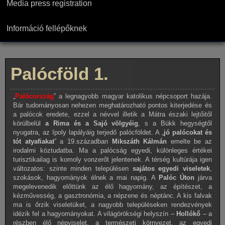
Media press registration
Információ fellépőknek
Palócföld 1.
„
Palócország
” a legnagyobb magyar katolikus népcsoport hazája.
Bár tudományosan nehezen meghatározható pontos kiterjedése és
a palócok eredete, ezzel a névvel illetik a Mátra északi lejtőitől
körülbelül
a Rima és a Sajó völgyéig
, s a Bükk hegységtől
nyugatra, az Ipoly lapályáig terjedő palócföldet. A „
jó palócokat és
tót atyafiakat
” a 19.században
Mikszáth Kálmán
emelte be az
irodalmi köztudatba. Ma a palócság egyedi, különleges értékei
turisztikailag is komoly vonzerőt jelentenek. A térség kultúrája igen
változatos: szinte minden településen
sajátos egyedi viseletek
,
szokások, hagyományok élnek a mai napig. A
Palóc Úton
járva
megelevenedik előttünk az élő hagyomány, az építészet, a
kézművesség, a gasztronómia, a népzene és néptánc. A kis falvak
ma is őrzik viseletüket, a nagyobb településeken rendezvények
idézik fel a hagyományokat. A világörökségi helyszín –
Hollókő
– a
részben élő népviselet, a természeti környezet, az egyedi