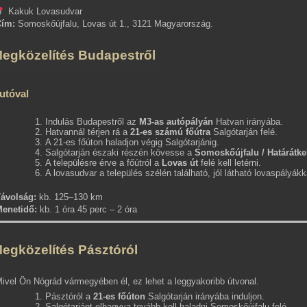
Kakuk Lovasudvar
Cím:
Somoskőújfalu, Lovas út 1., 3121 Magyarország.
egközelítés Budapestről
utóval
Indulás Budapestről az
M3-as autópályán
Hatvan irányába.
Hatvannál térjen rá a
21-es számú főútra
Salgótarján felé.
A 21-es főúton haladjon végig Salgótarjánig.
Salgótarján északi részén kövesse a
Somoskőújfalu / Határátke
A településre érve a főútról a
Lovas út
felé kell letérni.
A lovasudvar a település szélén található, jól látható lovaspályákk
ávolság:
kb. 125–130 km
enetidő:
kb. 1 óra 45 perc – 2 óra
egközelítés Pásztóról
ivel Ön Nógrád vármegyében él, ez lehet a leggyakoribb útvonal.
Pásztóról a
21-es főúton
Salgótarján irányába induljon.
Salgótarjánt elhagyva tovább kell haladni Somoskőújfalu felé.