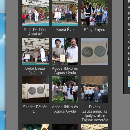
B
a
p
P
l
Prof. Dr. Füst
Bocsi Éva
Bényi Tájház
Antal író
S
s
G
N
E
K
Beke Beáta
Agócs Ildikó és
S
újságíró
Agócs Gyula
!
Szeder Fábián
Agócs Ildikó és
Dikácz
Díj
Agócs Gyula
Zsuzsanna, az
Ipolyszalkai
Tájház vezetője