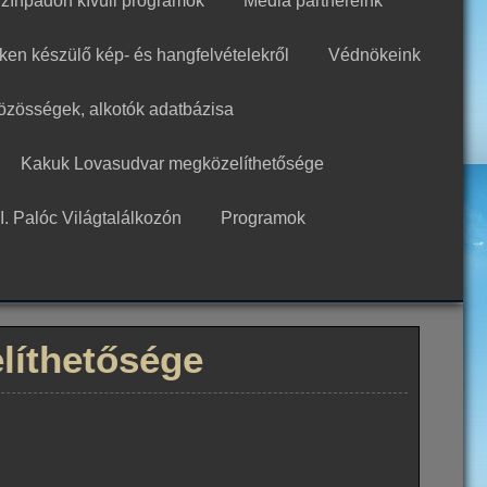
zínpadon kívüli programok
Média partnereink
ken készülő kép- és hangfelvételekről
Védnökeink
közösségek, alkotók adatbázisa
Kakuk Lovasudvar megközelíthetősége
I. Palóc Világtalálkozón
Programok
líthetősége