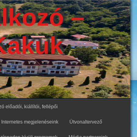
álkozó –
Kakuk
r
ó előadói, kiállítói, fellépői
Internetes megjelenéseink
Útvonaltervező