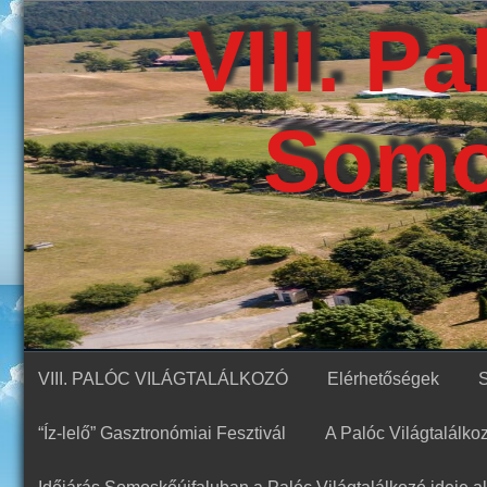
Skip
VIII. P
to
content
Somo
VIII. PALÓC VILÁGTALÁLKOZÓ
Elérhetőségek
“Íz-lelő” Gasztronómiai Fesztivál
A Palóc Világtalálk