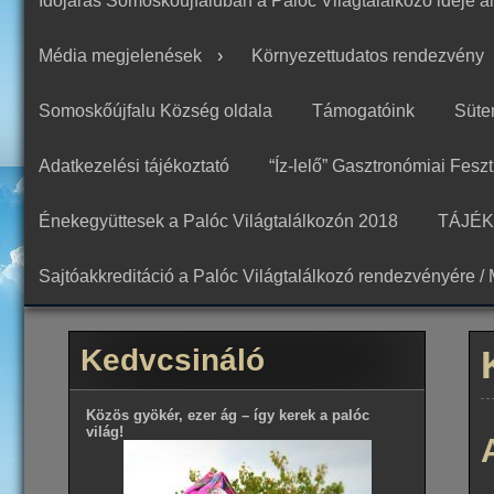
Időjárás Somoskőújfaluban a Palóc Világtalálkozó ideje al
Média megjelenések
Környezettudatos rendezvény
Somoskőújfalu Község oldala
Támogatóink
Süte
Adatkezelési tájékoztató
“Íz-lelő” Gasztronómiai Feszt
Énekegyüttesek a Palóc Világtalálkozón 2018
TÁJÉ
Sajtóakkreditáció a Palóc Világtalálkozó rendezvényére / 
Kedvcsináló
Közös gyökér, ezer ág – így kerek a palóc
világ!