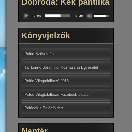
Dobroda: Kék pántlika
Audió
A
lejátszó
00:00
03:40
hangerő
növeléséhez,
illetőleg
Könyvjelzők
csökkentéséhez
a
Fel/Le
billentyűket
Palóc Szövetség
kell
használni.
Tar Lőrinc Baráti Kör Közhasznú Egyesület
Palóc Világtalálkozó 2013
Palóc Világtalálkozó Facebook oldala
Palócok a Palócföldért
Naptár