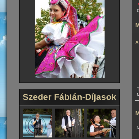
M
A
T
Szeder Fábián-Díjasok
M
M
M