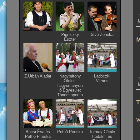
T
M
Pigniczky
Dűvő Zenekar
M
Eszter
Z.Urbán Aladár
Nagybátony
Ladóczki
T
Ófalusi
Vilmos
M
Hagyományőrz
ő Egyesület
Tánccsoportja
T
V
Bocsi Éva és
Pethő Piroska
Tormay Cécile
Pethő Piroska
Irodalmi és