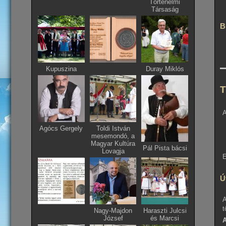
Történelmi
Társaság
B
Kupuszina
Duray Miklós
T
A
Agócs Gergely
Toldi István
mesemondó, a
Magyar Kultúra
Pál Pista bácsi
Lovagja
E
Ú
A
t
Nagy-Majdon
Haraszti Julcsi
József
és Marcsi
A