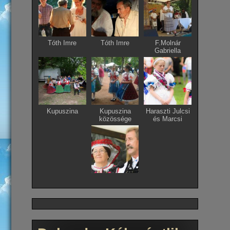
Tóth Imre
Tóth Imre
F.Molnár
Gabriella
Kupuszina
Kupuszina
Haraszti Julcsi
közössége
és Marcsi