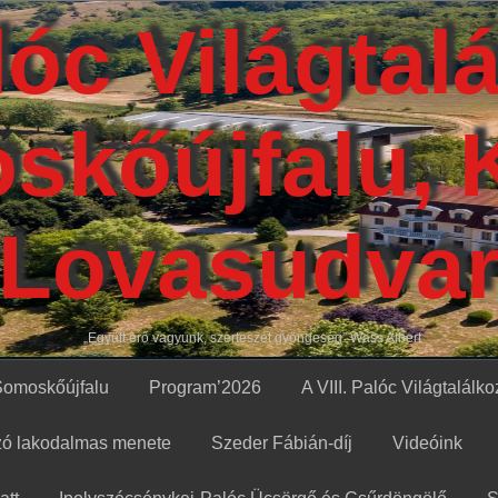
alóc Világtal
skőújfalu, 
Lovasudva
„Együtt erő vagyunk, szerteszét gyöngeség” Wass Albert
Somoskőújfalu
Program’2026
A VIII. Palóc Világtalálkoz
ozó lakodalmas menete
Szeder Fábián-díj
Videóink