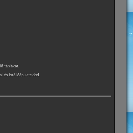
lő
táblákat.
al és istállóépületekkel.