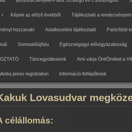
att
Ipolyszécsénykei-Palóc Ücsörgő és Csűrdöngölő
S
Képek az előző évekből
Tájékoztató a rendezvényein
ményt hozzanak!
Adatkezelési tájékoztató
Palócföldi 
ivál
Somoskőújfalu
Egészségügyi elővigyázatosság
KOZTATÓ
Táncegyütteseink
Ami várja Önt/Önöket a VII
Media press registration
Információ fellépőknek
Kakuk Lovasudvar megköze
A célállomás: