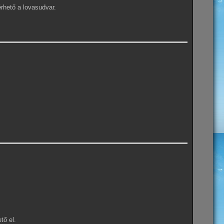
érhető a lovasudvar.
tő el.