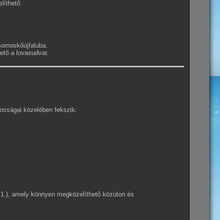
líthető.
 Somoskőújfaluba.
hető a lovasudvar.
osságai közelében fekszik:
1.), amely könnyen megközelíthető közúton és