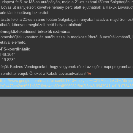
udapest felől az M3-as autópályán, majd a 21-es számú főúton Salgótarján i
 Lovas út irányjelzőit követve néhány perc alatt eljuthatnak a Kakuk Lovasud
arkolási lehetőség biztosított.
ásztó felől a 21-es számú főúton Salgótarján irányába haladva, majd Somoskőú
átható, könnyen megközelíthető helyen található.
Tömegközlekedéssel érkezők számára:
omoskőújfalu vasúton és autóbusszal is megközelíthető. A vasútállomástól, il
étával elérhető.
PS-koordináták:
 48.164°
 19.823°
érjük Kedves Vendégeinket, hogy vegyenek részt az egész napi programban, a
zeretettel várjuk Önöket a Kakuk Lovasudvarban!
https://www.google.com/maps/place/991+10+Ipolysz%C3%A9cs%C3%A9nyk
1s0x476aa2acf531b657:0xfd4eb89c4f996982!8m2!3d48.0943941!4d19.07843