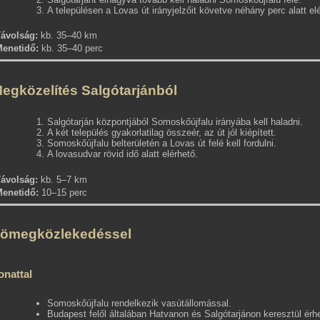
A településen a Lovas út irányjelzőit követve néhány perc alatt el
ávolság:
kb. 35–40 km
enetidő:
kb. 35–40 perc
egközelítés Salgótarjánból
Salgótarján központjából Somoskőújfalu irányába kell haladni.
A két település gyakorlatilag összeér, az út jól kiépített.
Somoskőújfalu belterületén a Lovas út felé kell fordulni.
A lovasudvar rövid idő alatt elérhető.
ávolság:
kb. 5–7 km
enetidő:
10–15 perc
ömegközlekedéssel
onattal
Somoskőújfalu rendelkezik vasútállomással.
Budapest felől általában Hatvanon és Salgótarjánon keresztül érhe