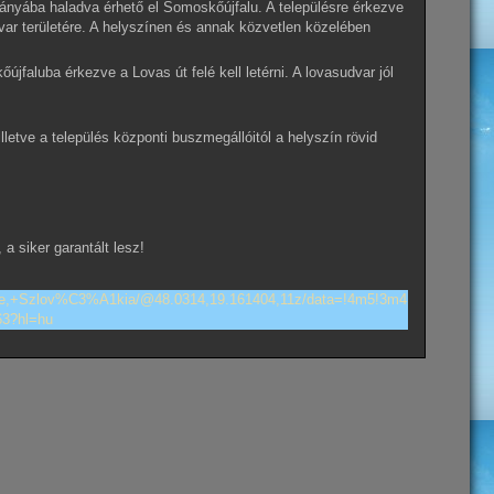
rányába haladva érhető el Somoskőújfalu. A településre érkezve
var területére. A helyszínen és annak közvetlen közelében
jfaluba érkezve a Lovas út felé kell letérni. A lovasudvar jól
letve a település központi buszmegállóitól a helyszín rövid
 siker garantált lesz!
e,+Szlov%C3%A1kia/@48.0314,19.161404,11z/data=!4m5!3m4
63?hl=hu