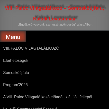
Skip
to
VIII. Palóc Világtalálkozó – Somoskőújfalu,
content
Kakuk Lovasudvar
„Együtt erő vagyunk, szerteszét gyöngeség” Wass Albert
Menu
VIII. PALÓC VILÁGTALÁLKOZÓ
Elérhetőségek
Somoskőújfalu
Program’2026
A VIII. Palóc Világtalálkozó előadói, kiállítói, fellépői