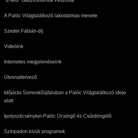
“Íz-lelő” Gasztronómiai Fesztivál
A Palóc Világtalálkozó lakodalmas menete
Szeder Fábián-díj
Videóink
Internetes megjelenéseink
Útvonaltervező
Időjárás Somoskőújfaluban a Palóc Világtalálkozó ideje
alatt
Ipolyszécsénykei-Palóc Ücsörgő és Csűrdöngölő
Színpadon kívüli programok