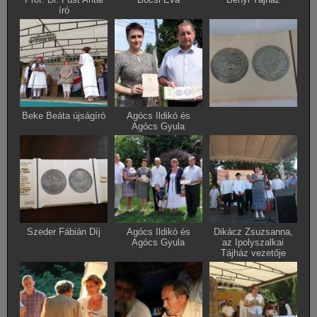
író
Beke Beáta újságíró
Agócs Ildikó és
Agócs Gyula
Szeder Fábián Díj
Agócs Ildikó és
Dikácz Zsuzsanna,
Agócs Gyula
az Ipolyszalkai
Tájház vezetője