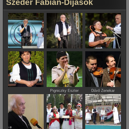
Szeder Fábián-Díjasok
Pigniczky Eszter
Dűvő Zenekar