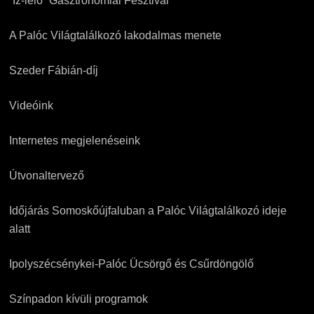
“Íz-lelő” Gasztronómiai Fesztivál
A Palóc Világtalálkozó lakodalmas menete
Szeder Fábián-díj
Videóink
Internetes megjelenéseink
Útvonaltervező
Időjárás Somoskőújfaluban a Palóc Világtalálkozó ideje
alatt
Ipolyszécsénykei-Palóc Ücsörgő és Csűrdöngölő
Színpadon kívüli programok