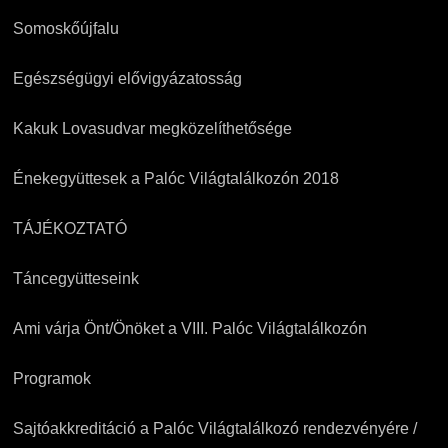
Somoskőújfalu
Egészségügyi elővigyázatosság
Kakuk Lovasudvar megközelíthetősége
Énekegyüttesek a Palóc Világtalálkozón 2018
TÁJÉKOZTATÓ
Táncegyütteseink
Ami várja Önt/Önöket a VIII. Palóc Világtalálkozón
Programok
Sajtóakkreditáció a Palóc Világtalálkozó rendezvényére /