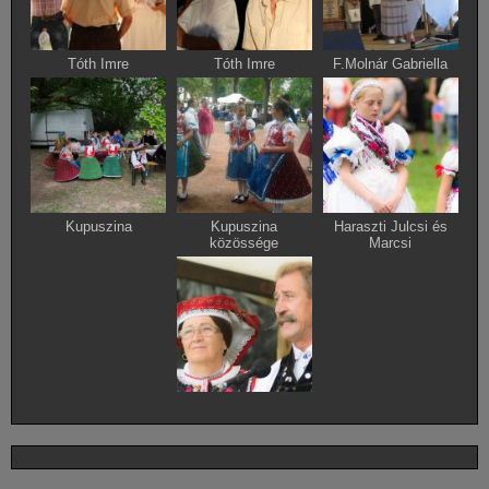
Tóth Imre
Tóth Imre
F.Molnár Gabriella
Kupuszina
Kupuszina
Haraszti Julcsi és
közössége
Marcsi