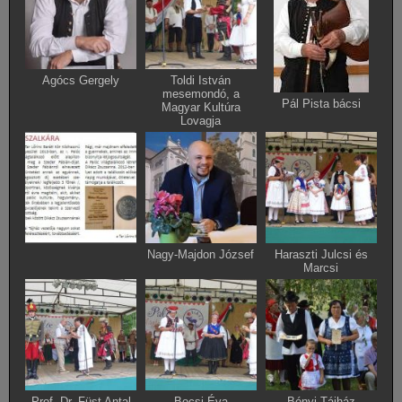
Agócs Gergely
Toldi István
mesemondó, a
Pál Pista bácsi
Magyar Kultúra
Lovagja
Nagy-Majdon József
Haraszti Julcsi és
Marcsi
Prof. Dr. Füst Antal
Bocsi Éva
Bényi Tájház