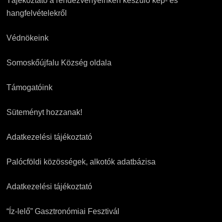
Tájékoztató a rendezvényeinken készülő kép- és
hangfelvételekről
Védnökeink
Somoskőújfalu Község oldala
Támogatóink
Süteményt hozzanak!
Adatkezelési tájékoztató
Palócföldi közösségek, alkotók adatbázisa
Adatkezelési tájékoztató
“Íz-lelő” Gasztronómiai Fesztivál