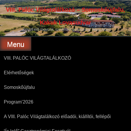
Skip
to
VIII. Palóc Világtalálkozó – Somoskőújfalu,
content
Kakuk Lovasudvar
„Együtt erő vagyunk, szerteszét gyöngeség” Wass Albert
Menu
VIII. PALÓC VILÁGTALÁLKOZÓ
Elérhetőségek
Somoskőújfalu
Program’2026
A VIII. Palóc Világtalálkozó előadói, kiállítói, fellépői