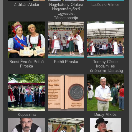
Z.Urbán Aladár
Nagybátony Ófalusi
Ladóczki Vilmos
Hagyományőrző
Egyesület
Tánccsoportja
Bocsi Éva és Pethő
Pethő Piroska
Tormay Cécile
Piroska
Irodalmi és
Történelmi Társaság
Kupuszina
Duray Miklós