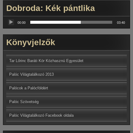
Dobroda: Kék pántlika
Audió
lejátszó
00:00
03:40
Könyvjelzők
Tar Lőrinc Baráti Kör Közhasznú Egyesület
Palóc Világtalálkozó 2013
Palócok a Palócföldért
Palóc Szövetség
Palóc Világtalálkozó Facebook oldala