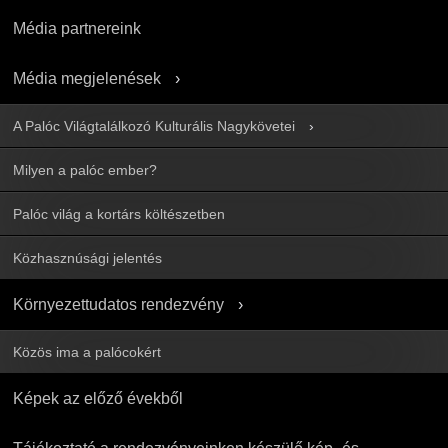
Média partnereink
Média megjelenések
A Palóc Világtalálkozó Kulturális Nagykövetei
Milyen a palóc ember?
Palóc világ a kortárs költészetben
Közhasznúsági jelentés
Környezettudatos rendezvény
Közös ima a palócokért
Képek az előző évekből