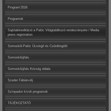
Program’2026
Programok
Sajtóakkreditáció a Palóc Világtalálkozó rendezvényére / Media
press registration
Somoskői-Palóc Ücsörgő és Csűrdöngölő
Somoskőújfalu
Somoskőújfalu Község oldala
Szeder Fábián-díj
Színpadon kívüli programok
TÁJÉKOZTATÓ